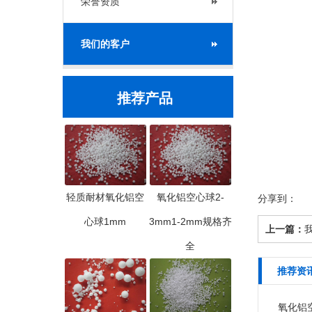
荣誉资质
我们的客户
推荐产品
轻质耐材氧化铝空
氧化铝空心球2-
分享到：
心球1mm
3mm1-2mm规格齐
上一篇：
全
推荐资
氧化铝