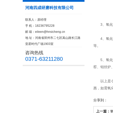
河南四成研磨科技有限公司
联系人：原经理
3、氧化铝
手 机：18236795228
邮 箱：
eileen@hnsicheng.cn
地 址：河南省郑州市二七区嵩山路长江路
4、氧化铝
亚星时代广场1903室
等。
咨询热线
0371-63211280
5、氧化铝
窑、钼丝炉
以上是小编
惠，如需氧
分享到：
上一篇：