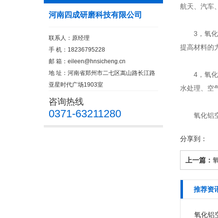
航天、汽车
河南四成研磨科技有限公司
3，氧化铝
联系人：原经理
提高材料的
手 机：18236795228
邮 箱：
eileen@hnsicheng.cn
地 址：河南省郑州市二七区嵩山路长江路
4，氧化铝
亚星时代广场1903室
水处理、空
咨询热线
0371-63211280
氧化铝空心
分享到：
上一篇：
推荐资
氧化铝