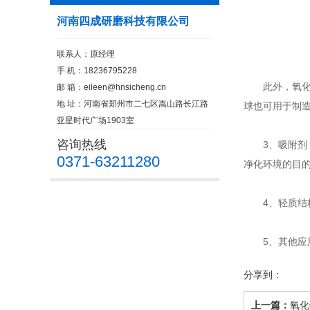
河南四成研磨科技有限公司
联系人：原经理
手 机：18236795228
此外，氧化铝
邮 箱：
eileen@hnsicheng.cn
地 址：河南省郑州市二七区嵩山路长江路
球也可用于制
亚星时代广场1903室
咨询热线
3、吸附剂：
0371-63211280
净化环境的目
4、轻质结构
5、其他应用
分享到：
上一篇：
氧化