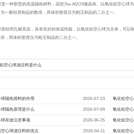
一种新型的高温隔热材料，晶型为a-Al2O3微晶体。以氧化铝空心球为
，为一般轻质制品的数倍，而体积密度仅为刚玉制品的二分之一。
质轻闭孔耐高温，具有良好的保温性能，以氧化铝空心球为主体，可以制成
数倍，而体积密度仅为刚玉制品的二分之一。
铝空心球浇注料是什么
心球隔热填料的作用
2026-07-23
氧化铝空心
心球隔热原理是什么
2026-07-09
氧化铝空心
心球存放注意事项
2026-06-25
氧化铝空心
铝空心球浇注料的优点
2026-04-11
氧化铝空心