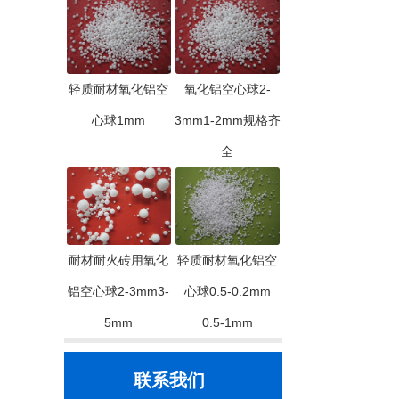
轻质耐材氧化铝空
氧化铝空心球2-
心球1mm
3mm1-2mm规格齐
全
耐材耐火砖用氧化
轻质耐材氧化铝空
铝空心球2-3mm3-
心球0.5-0.2mm
5mm
0.5-1mm
联系我们