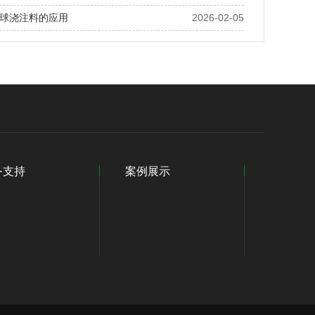
球浇注料的应用
2026-02-05
务支持
案例展示