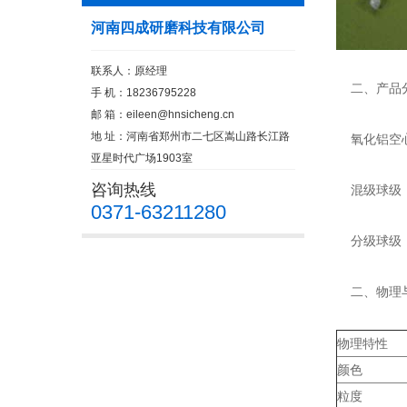
河南四成研磨科技有限公司
联系人：原经理
二、产品
手 机：18236795228
邮 箱：
eileen@hnsicheng.cn
地 址：河南省郑州市二七区嵩山路长江路
氧化铝空心
亚星时代广场1903室
咨询热线
混级球级：0
0371-63211280
分级球级：0.2
二、物理
物理特性
颜色
粒度