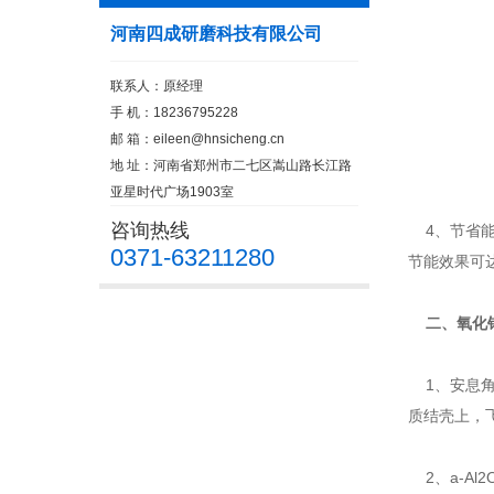
河南四成研磨科技有限公司
联系人：原经理
手 机：18236795228
邮 箱：
eileen@hnsicheng.cn
地 址：河南省郑州市二七区嵩山路长江路
亚星时代广场1903室
咨询热线
4、节省能
0371-63211280
节能效果可达
二、氧化
1、安息角
质结壳上，
2、a-Al