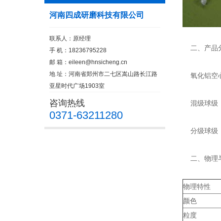
河南四成研磨科技有限公司
联系人：原经理
二、产品
手 机：18236795228
邮 箱：
eileen@hnsicheng.cn
地 址：河南省郑州市二七区嵩山路长江路
氧化铝空心
亚星时代广场1903室
咨询热线
混级球级：0
0371-63211280
分级球级：0.2
二、物理
物理特性
颜色
粒度