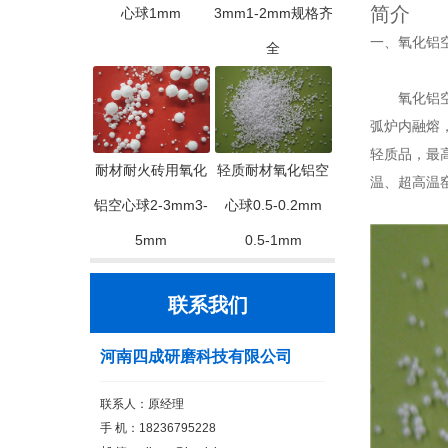
简介
心球1mm
3mm1-2mm规格齐
一、氧化铝
全
氧化铝空心
弧炉内融熔
轻质品，最
耐材耐火砖用氧化
轻质耐材氧化铝空
温、超高温
铝空心球2-3mm3-
心球0.5-0.2mm
5mm
0.5-1mm
联系我们
河南四成研磨科技有限公司
联系人：原经理
手 机：18236795228