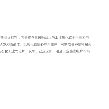
耐火材料，它是将含量98%以上的工业氧化铝至于三相电
Al2O3微晶体。以氧化铝空心球为主体，可制成各种规格耐火
。在石化工业气化炉、炭黑工业反应炉、冶金工业感应电炉等高