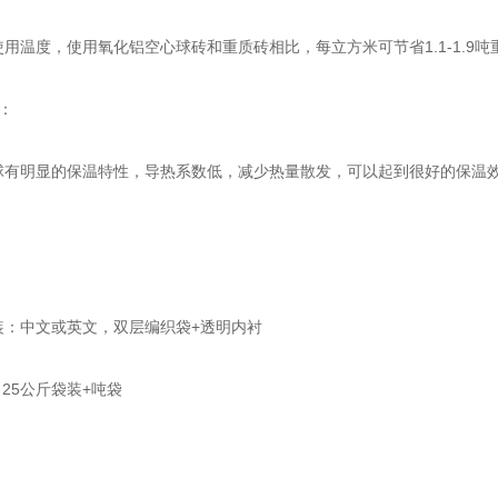
温度，使用氧化铝空心球砖和重质砖相比，每立方米可节省1.1-1.9吨
：
有明显的保温特性，导热系数低，减少热量散发，可以起到很好的保温效
装：中文或英文，双层编织袋+透明内衬
25公斤袋装+吨袋