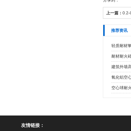
分享到：
上一篇：
0.
推荐资讯
轻质耐材氧
耐材耐火砖
建筑外墙高
氧化铝空
空心球耐火
友情链接：