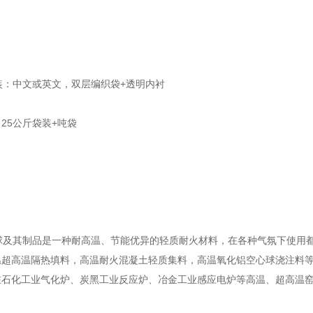
装：中文或英文，双层编织袋+透明内衬
25公斤袋装+吨袋
及其制品是一种耐高温、节能优异的轻质耐火材料，在各种气氛下使用都非
温超高温隔热填料，高温耐火混凝土轻质集料，高温氧化铝空心球浇注料
在石化工业气化炉、炭黑工业反应炉、冶金工业感应电炉等高温、超高温