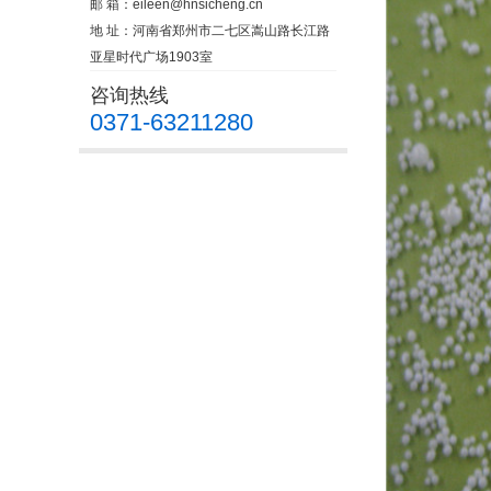
邮 箱：
eileen@hnsicheng.cn
地 址：河南省郑州市二七区嵩山路长江路
亚星时代广场1903室
咨询热线
0371-63211280