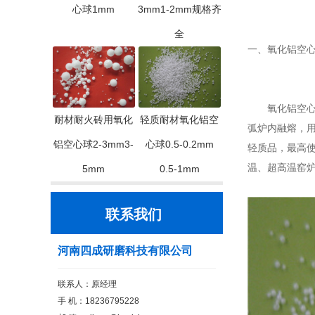
心球1mm
3mm1-2mm规格齐
全
一、氧化铝空
氧化铝空心球
耐材耐火砖用氧化
轻质耐材氧化铝空
弧炉内融熔，用
铝空心球2-3mm3-
心球0.5-0.2mm
轻质品，最高使
温、超高温窑
5mm
0.5-1mm
联系我们
河南四成研磨科技有限公司
联系人：原经理
手 机：18236795228