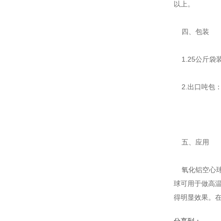
以上。
四、包装
1.25公斤袋
2.出口吨包：
五、应用
氧化铝空心球
球可用于做高
得明显效果。