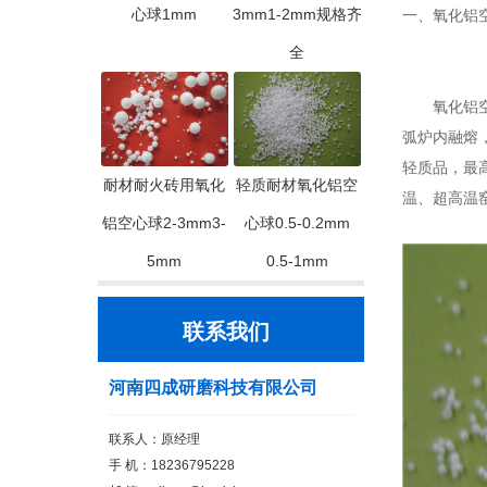
心球1mm
3mm1-2mm规格齐
一、氧化铝
全
氧化铝空心
弧炉内融熔
轻质品，最
耐材耐火砖用氧化
轻质耐材氧化铝空
温、超高温
铝空心球2-3mm3-
心球0.5-0.2mm
5mm
0.5-1mm
联系我们
河南四成研磨科技有限公司
联系人：原经理
手 机：18236795228