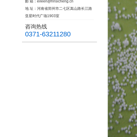
邮 箱：
eileen@hnsicheng.cn
地 址：河南省郑州市二七区嵩山路长江路
亚星时代广场1903室
咨询热线
0371-63211280