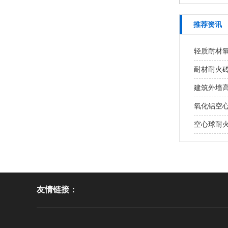
推荐资讯
轻质耐材氧
耐材耐火砖
建筑外墙高
氧化铝空
空心球耐火
友情链接：