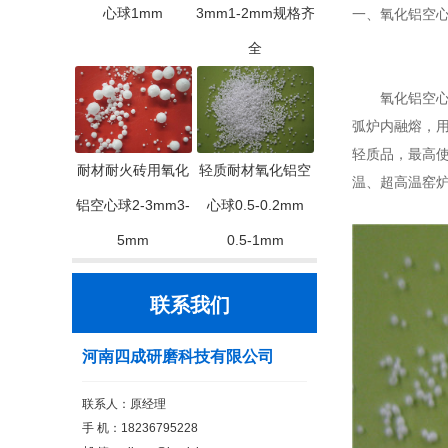
心球1mm
3mm1-2mm规格齐
一、氧化铝空
全
氧化铝空心球
弧炉内融熔，用
轻质品，最高使
耐材耐火砖用氧化
轻质耐材氧化铝空
温、超高温窑
铝空心球2-3mm3-
心球0.5-0.2mm
5mm
0.5-1mm
联系我们
河南四成研磨科技有限公司
联系人：原经理
手 机：18236795228