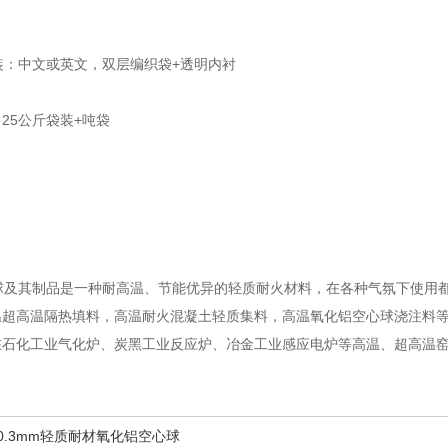
装：中文或英文，双层编织袋+透明内衬
25公斤袋装+吨袋
及其制品是一种耐高温、节能优异的轻质耐火材料，在各种气氛下使用都非
温超高温隔热填料，高温耐火混凝土轻质集料，高温氧化铝空心球浇注料
在石化工业气化炉、炭黑工业反应炉、冶金工业感应电炉等高温、超高温
2-0.3mm轻质耐材氧化铝空心球