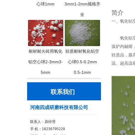
心球1mm
3mm1-2mm规格齐
简介
全
一、氧化铝
氧化铝空心
弧炉内融熔
耐材耐火砖用氧化
轻质耐材氧化铝空
轻质品，最
铝空心球2-3mm3-
心球0.5-0.2mm
温、超高温
5mm
0.5-1mm
联系我们
河南四成研磨科技有限公司
联系人：原经理
手 机：18236795228