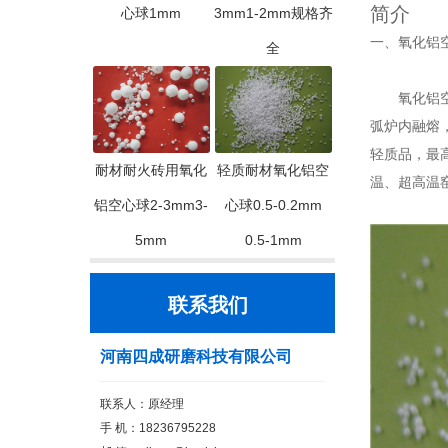
简介
心球1mm
3mm1-2mm规格齐
一、氧化铝
全
氧化铝空心
弧炉内融熔
轻质品，最
耐材耐火砖用氧化
轻质耐材氧化铝空
温、超高温
铝空心球2-3mm3-
心球0.5-0.2mm
5mm
0.5-1mm
联系我们
河南四成研磨科技有限公司
联系人：原经理
手 机：18236795228