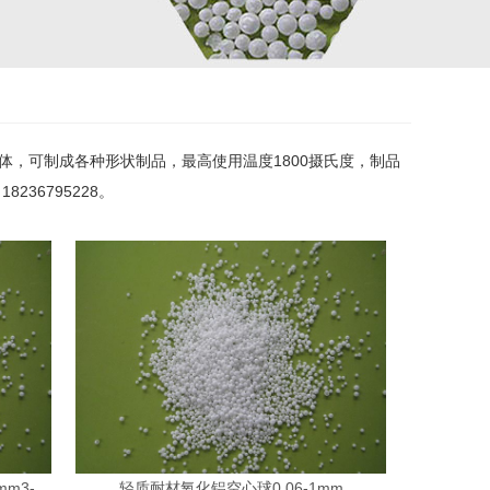
主体，可制成各种形状制品，最高使用温度1800摄氏度，制品
36795228。
m3-
轻质耐材氧化铝空心球0.06-1mm