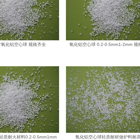
材氧化铝空心球 规格齐全
氧化铝空心球 0.2-0.5mm1-2mm 
质耐火材料0.2-0.5mm1mm
氧化铝空心球轻质耐材做炉料耐