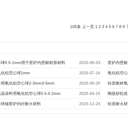
105条
上一页
1
2
3
4
5
6
7
8
9
球0.5-1mm用于窑炉内壁耐材原材料
2026-08-03
窑炉内壁耐
化铝空心球1mm
2026-07-16
氧化铝空心球
用氧化铝空心球2-3mm3-5mm
2026-05-20
轻质耐材氧化铝
温涂料用氧化铝空心球0.5-0.2mm
2026-04-15
陶瓷砂轮造
心球做窑炉内衬耐火材料
2025-12-24
轻质耐火材