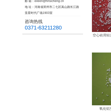
邮 箱：
eileen@hnsicheng.cn
地 址：河南省郑州市二七区嵩山路长江路
亚星时代广场1903室
咨询热线
0371-63211280
空心砖用轻质
氧化铝